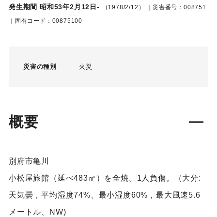
発生期間 昭和53年2月12日-
（1978/2/12）
｜災害番号：008751
｜固有コード：00875100
災害の種別
火災
概要
別府市亀川
小松屋旅館（延べ483㎡）を全焼。1人負傷。（大分:
天気曇，平均湿度74%、最小湿度60%，最大風速5.6
メートル、NW)