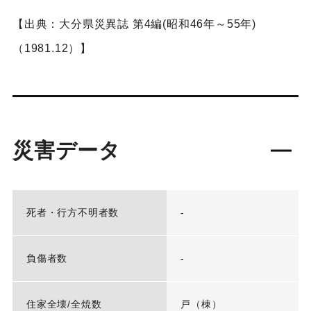
【出典：大分県災異誌 第4編(昭和46年～55年)
（1981.12）】
災害データ
死者・行方不明者数
-
負傷者数
-
住家全壊/全焼数
戸（棟）