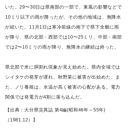
いた。29〜30日は県南部の一部で、東風の影響などで
10ミリ以下の雨が降ったが、その他の地域は、無降水
が続いた。11月1日は寒冷前線の南下で県下全般に雨
が降り、県の北部・西部では10〜25ミリ、中部・南部
では2〜10ミリの雨が降り、無降水の継続は終った。
県北部で米に胴割れ現象が見え始めた。県内全域では
シイタケの発芽が遅れ、秋野菜に被害が出始めた。ま
た、ノリ養殖は、水温が高く被害の心配がある。電力
関係では発電力が4割に落ち込んだ。
【出典：大分県災異誌 第4編(昭和46年～55年)
（1981.12）】