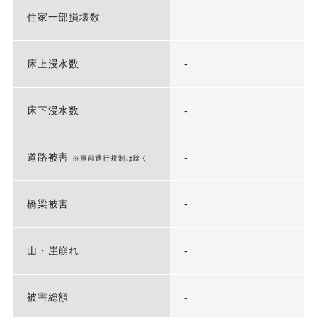
住家一部損壊数
-
床上浸水数
-
床下浸水数
-
道路被害
-
※事前通行規制は除く
橋梁被害
-
山・崖崩れ
-
被害総額
-