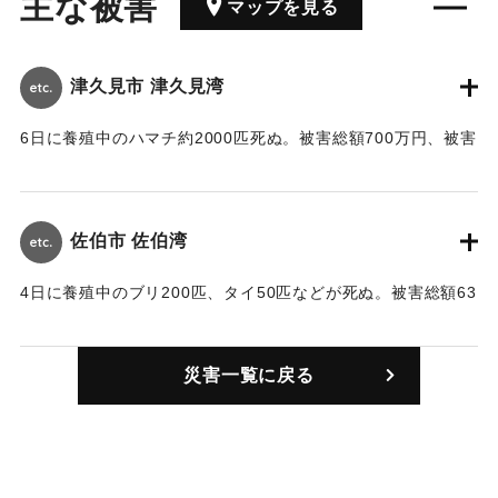
主な被害
マップを見る
津久見市 津久見湾
6日に養殖中のハマチ約2000匹死ぬ。被害総額700万円、被害
はさらに大きくなる見込み。
｜固有コード:
00858001
佐伯市 佐伯湾
4日に養殖中のブリ200匹、タイ50匹などが死ぬ。被害総額63
万円。付近の海岸でも、魚類若干死ぬ。10日に養殖中のブリ
265匹、チダイ5500匹など死ぬ。被害総額約500万円。
災害一覧に戻る
｜固有コード:
00858002