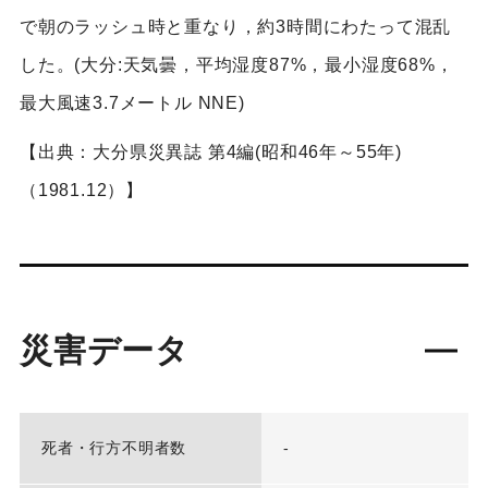
で朝のラッシュ時と重なり，約3時間にわたって混乱
した。(大分:天気曇，平均湿度87%，最小湿度68%，
最大風速3.7メートル NNE)
【出典：大分県災異誌 第4編(昭和46年～55年)
（1981.12）】
災害データ
死者・行方不明者数
-