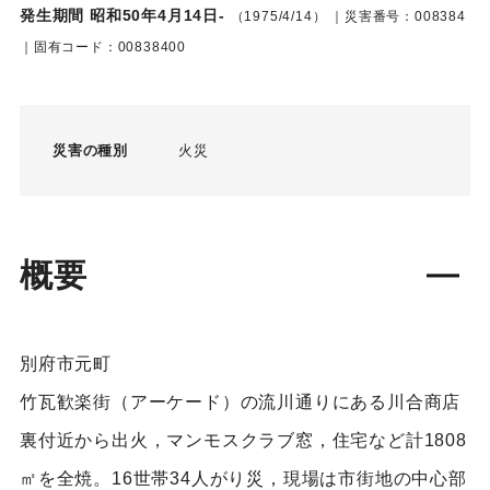
発生期間 昭和50年4月14日-
（1975/4/14）
｜災害番号：008384
｜固有コード：00838400
災害の種別
火災
概要
別府市元町
竹瓦歓楽街（アーケード）の流川通りにある川合商店
裏付近から出火，マンモスクラブ窓，住宅など計1808
㎡を全焼。16世帯34人がり災，現場は市街地の中心部