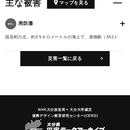
主な被害
マップを見る
周防灘
国見町の北、約3.5キロメートルの海上で、貨物船（352ト
ン）が砂利運搬船（198トン）に衝突した。砂利運搬船は船体
を破損して浸水し、間もなく沈没したが乗組員は全員無事だ
災害一覧に戻る
った。
｜固有コード:
00817001
NHK大分放送局 × 大分大学減災
復興デザイン教育研究センター(CERD)