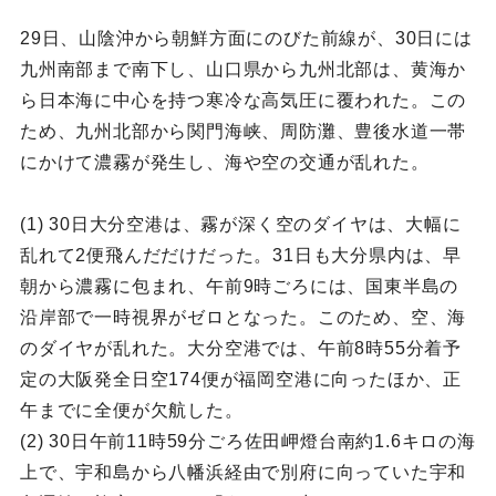
29日、山陰沖から朝鮮方面にのびた前線が、30日には
九州南部まで南下し、山口県から九州北部は、黄海か
ら日本海に中心を持つ寒冷な高気圧に覆われた。この
ため、九州北部から関門海峡、周防灘、豊後水道一帯
にかけて濃霧が発生し、海や空の交通が乱れた。
(1) 30日大分空港は、霧が深く空のダイヤは、大幅に
乱れて2便飛んだだけだった。31日も大分県内は、早
朝から濃霧に包まれ、午前9時ごろには、国東半島の
沿岸部で一時視界がゼロとなった。このため、空、海
のダイヤが乱れた。大分空港では、午前8時55分着予
定の大阪発全日空174便が福岡空港に向ったほか、正
午までに全便が欠航した。
(2) 30日午前11時59分ごろ佐田岬燈台南約1.6キロの海
上で、宇和島から八幡浜経由で別府に向っていた宇和