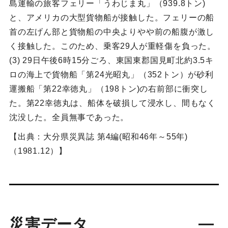
島運輸の旅客フェリー「うわじま丸」（939.8トン)
と、アメリカの大型貨物船が接触した。フェリーの船
首の左げん部と貨物船の中央よりやや前の船腹が激し
く接触した。このため、乗客29人が重軽傷を負った。
(3) 29日午後6時15分ごろ、東国東郡国見町北約3.5キ
ロの海上で貨物船「第24光昭丸」（352トン）が砂利
運搬船「第22幸徳丸」（198トン)の右前部に衝突し
た。第22幸徳丸は、船体を破損して浸水し、間もなく
沈没した。全員無事であった。
【出典：大分県災異誌 第4編(昭和46年～55年)
（1981.12）】
災害データ