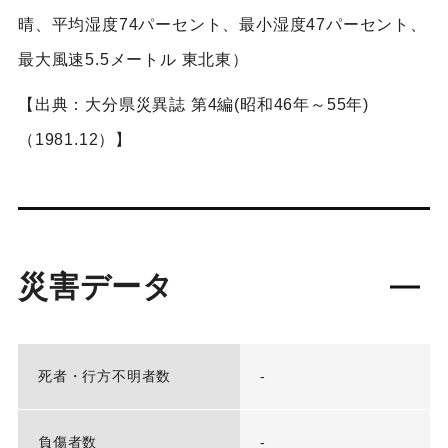
晴、平均湿度74パーセント、最小湿度47パーセント、
最大風速5.5メートル 東北東）
【出典：大分県災異誌 第4編(昭和46年～55年)
（1981.12）】
災害データ
死者・行方不明者数
-
負傷者数
-