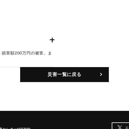
、損害額200万円の被害。ま
6時半ごろまで停電した。
災害一覧に戻る
エ