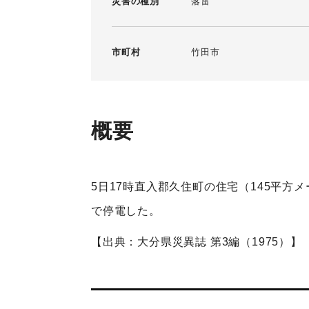
災害の種別
落雷
市町村
竹田市
概要
5日17時直入郡久住町の住宅（145平方
で停電した。
【出典：大分県災異誌 第3編（1975）】