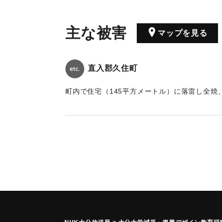
主な被害
マップを見る
直入郡久住町
町内で住宅（145平方メートル）に落雷し全焼
た、電柱1か所、付近3か所も落雷。そのため1
｜固有コード:
00782001