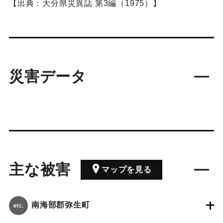
【出典：大分県災異誌 第3編（1975）】
災害データ
主な被害
マップを見る
南海部郡弥生町