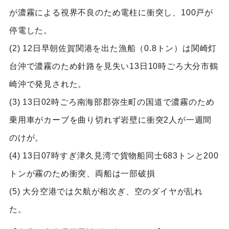
が濃霧による視界不良のため電柱に衝突し、100戸が
停電した。
(2) 12日早朝佐賀関港を出た漁船（0.8トン）は関崎灯
台沖で濃霧のため針路を見失い13日10時ごろ大分市鶴
崎沖で発見された。
(3) 13日02時ごろ南海部郡弥生町の国道で濃霧のため
乗用車がカーブを曲り切れず岩壁に衝突2人が一週間
のけが。
(4) 13日07時すぎ津久見湾で貨物船同士683トンと200
トンが霧のため衝突、両船は一部破損
(5) 大分空港では欠航が相次ぎ、空のダイヤが乱れ
た。