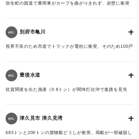
弥生町の国道で乗用車がカーブを曲がりきれず、岩壁に衝突
し2人が1週間のけがをした。
｜固有コード:
00764004
別府市亀川
視界不良のため市道でトラックが電柱に衝突、そのため100戸
が停電した。
｜固有コード:
00764001
豊後水道
佐賀関港を出た漁港（0.8トン）が関埼灯台沖で進路を見失
い、13日10時頃に大分市鶴崎沖で発見された。
｜固有コード:
00764002
津久見市 津久見湾
683トンと200トンの貨物船どうしが衝突。両船が一部破損し