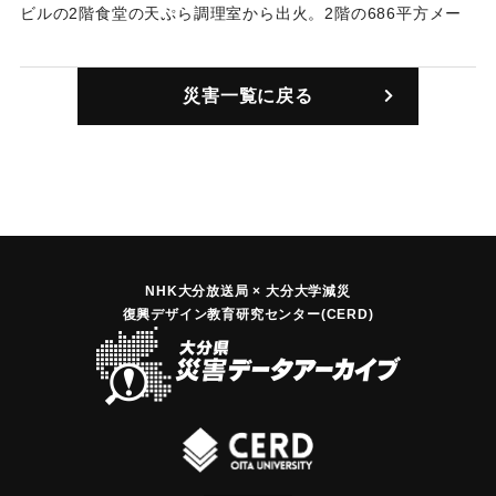
ビルの2階食堂の天ぷら調理室から出火。2階の686平方メー
トルを全焼。消防隊員1人がガスが原因で死亡、8人が軽傷。
そのほかあわせて15人の死傷者を出した。損害額3735万3千
災害一覧に戻る
円。原因はプロパンの火だった。
｜固有コード:
00733001
NHK大分放送局 × 大分大学減災
復興デザイン教育研究センター(CERD)