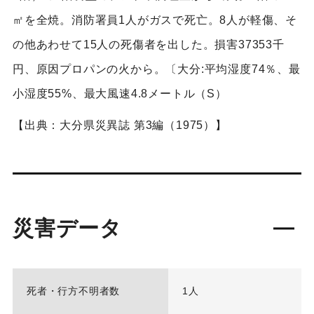
㎡を全焼。消防署員1人がガスで死亡。8人が軽傷、そ
の他あわせて15人の死傷者を出した。損害37353千
円、原因プロパンの火から。〔大分:平均湿度74％、最
小湿度55%、最大風速4.8メートル（S）
【出典：大分県災異誌 第3編（1975）】
災害データ
死者・行方不明者数
1人