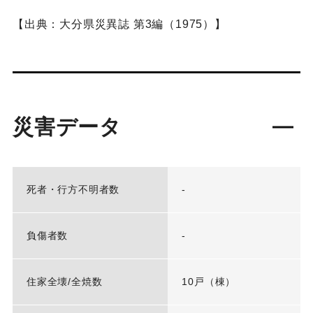
【出典：大分県災異誌 第3編（1975）】
災害データ
死者・行方不明者数
-
負傷者数
-
住家全壊/全焼数
10戸（棟）