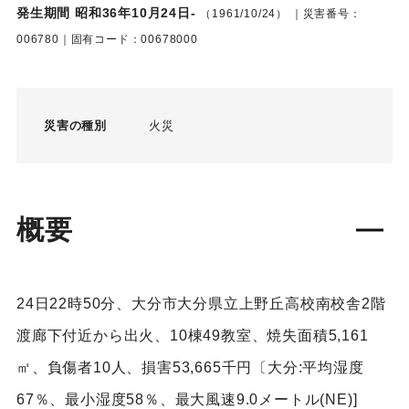
発生期間 昭和36年10月24日-
（1961/10/24）
｜災害番号：
006780｜固有コード：00678000
災害の種別
火災
概要
24日22時50分、大分市大分県立上野丘高校南校舎2階
渡廊下付近から出火、10棟49教室、焼失面積5,161
㎡、負傷者10人、損害53,665千円〔大分:平均湿度
67％、最小湿度58％、最大風速9.0メートル(NE)]