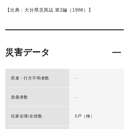
【出典：大分県災異誌 第2編（1966）】
災害データ
死者・行方不明者数
-
負傷者数
-
住家全壊/全焼数
5戸（棟）