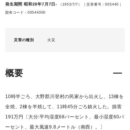
発生期間 昭和28年7月7日-
（1953/7/7）
｜災害番号：005440｜
固有コード：00544000
災害の種別
火災
概要
10時半ごろ、大野郡川登村の民家から出火し、13棟を
全焼、2棟を半焼して、11時45分ごろ鎮火した。損害
191万円〔大分:平均湿度68パーセント、最小湿度60パ
ーセント、最大風速9.8メートル（南西）。〕