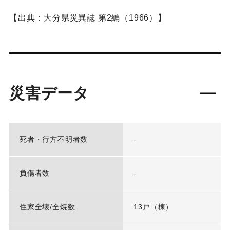
【出典：大分県災異誌 第2編（1966）】
災害データ
死者・行方不明者数
-
負傷者数
-
住家全壊/全焼数
13戸（棟）