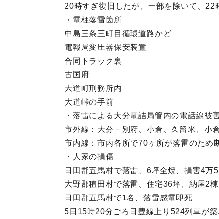
20時すぎ復旧したが、一部を除いて、2
・電柱落雷箇所
中島三条三町目循環道路かど
電報局変圧器保安装置
合同トラック裏
古国府
大道町刑務所内
大道峠の手前
・落雷による大分電詰局管内の電話線被
市外線：大分－別府、小倉、久留米、小倉
市内線：市内各所で70ヶ所が落雷のため
・人家の損傷
日田郡五馬村で落雷、6坪全焼、損害4万
大野郡稙田村で落雷、住宅36坪、納屋2棟
日田郡五馬村で1名、落雷感電即死
5日15時20分ごろ日豊線上り524列車