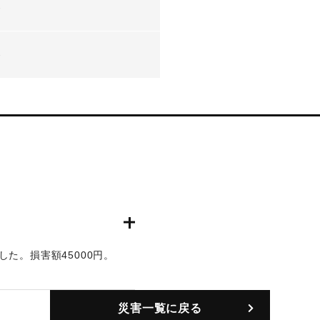
-
-
た。損害額45000円。
災害一覧に戻る