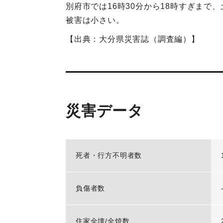
別府市では16時30分から18時すぎま
被害は小さい。
【出典：大分県災害誌（調査編）】
災害データ
死者・行方不明者数
負傷者数
住家全壊/全焼数