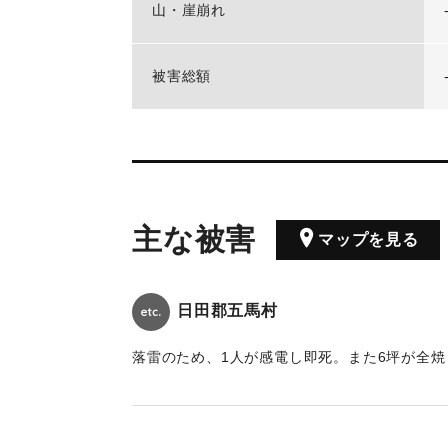
山・崖崩れ
被害総額
主な被害
マップを見る
日田郡五馬村
落雷のため、1人が感電し即死。また6坪が全焼し
｜固有コード:
00530102