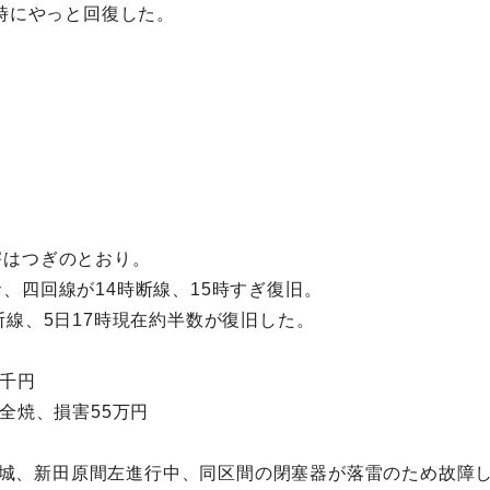
2時にやっと回復した。
害はつぎのとおり。
、四回線が14時断線、15時すぎ復旧。
断線、5日17時現在約半数が復旧した。
5千円
全焼、損害55万円
が築城、新田原間左進行中、同区間の閉塞器が落雷のため故障