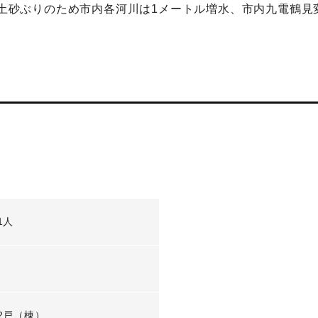
で、土砂ぶりのため市内各河川は1メートル増水、市内九電鶴見
1人
-
2戸（棟）