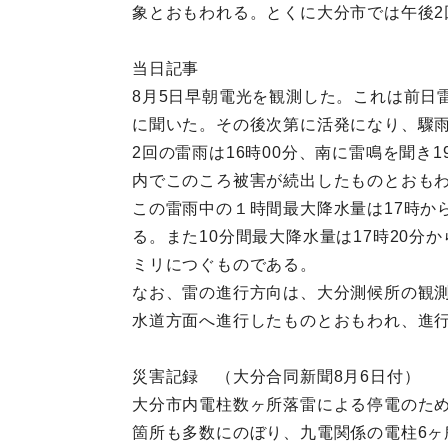
象とおもわれる。とくに大分市では午後
当日記事
8月5日早朝電光を観測した。これは前日
に聞いた。その後次第に活発になり、驟雨の
2回の雷雨は16時00分、南に雷鳴を聞き1
内でこのころ被害が続出したものとおもわ
この雷雨中の１時間最大降水量は17時から1
る。また10分間最大降水量は17時20分か
ミリにつぐものである。
なお、雷の進行方向は、大分測候所の観
水道方面へ進行したものとおもわれ、進行
災害記録 （大分合同新聞8月6日付）
大分市内電柱数ヶ所落雷による停電のため
箇所も多数にのぼり、九電関係の電柱6ヶ所