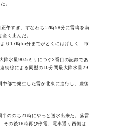
った。
正午すぎ、すなわち12時58分に雷鳴を南
雷は全く止んだ。
5分より17時55分までがとくにはげしく 市
大降水量90.5ミリにつぐ2番目の記録であ
不連続線による同型の10分間最大降水量29
州中部で発生した雷が北東に進行し、豊後
間半ののち21時にやっと送水出来た。落雷
電、その後18時再び停電、電車通り西側は