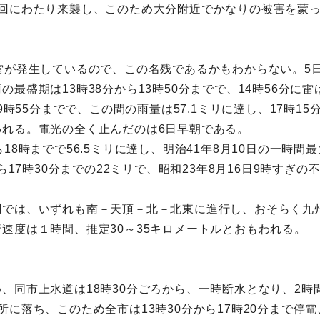
2回にわたり来襲し、このため大分附近でかなりの被害を蒙
雷が発生しているので、この名残であるかもわからない。5日
最盛期は13時38分から13時50分までで、14時56分に
9時55分までで、この間の雨量は57.1ミリに達し、17時1
れる。電光の全く止んだのは6日早朝である。
8時までで56.5ミリに達し、明治41年8月10日の一時間最
ら17時30分までの22ミリで、昭和23年8月16日9時すぎの
測では、いずれも南－天頂－北－北東に進行し、おそらく九
速度は１時間、推定30～35キロメートルとおもわれる。
、同市上水道は18時30分ごろから、一時断水となり、2時
に落ち、このため全市は13時30分から17時20分まで停