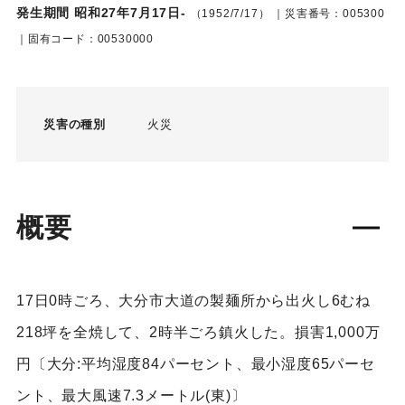
発生期間 昭和27年7月17日-
（1952/7/17）
｜災害番号：005300
｜固有コード：00530000
災害の種別
火災
概要
17日0時ごろ、大分市大道の製麺所から出火し6むね
218坪を全焼して、2時半ごろ鎮火した。損害1,000万
円〔大分:平均湿度84パーセント、最小湿度65パーセ
ント、最大風速7.3メートル(東)〕