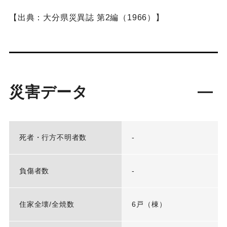
【出典：大分県災異誌 第2編（1966）】
災害データ
死者・行方不明者数
-
負傷者数
-
住家全壊/全焼数
6戸（棟）