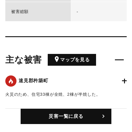
被害総額
-
主な被害
マップを見る
速見郡杵築町
火災のため、住宅33棟が全焼、2棟が半焼した。
｜固有コード:
00515001
災害一覧に戻る