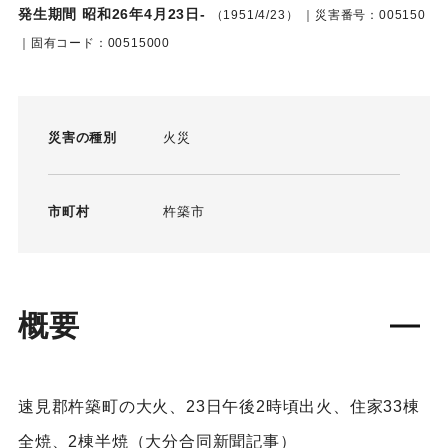
発生期間 昭和26年4月23日-
（1951/4/23）
｜災害番号：005150
｜固有コード：00515000
災害の種別
火災
市町村
杵築市
概要
速見郡杵築町の大火、23日午後2時頃出火、住家33棟
全焼、2棟半焼（大分合同新聞記事）