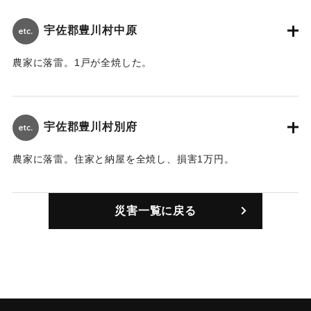
宇佐郡豊川村中原
農家に落雷。1戸が全焼した。
【出典：大分合同新聞 1947年8月20日朝刊2面】
｜固有コード:
00497001
宇佐郡豊川村別府
農家に落雷。住家と納屋を全焼し、損害1万円。
【出典：大分合同新聞 1947年8月20日朝刊2面】
災害一覧に戻る
｜固有コード:
00497003