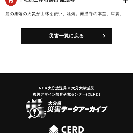
【出典：大分合同新聞 1943年1月31日付朝刊1面/2月1日付朝
刊3面】
麓の集落の火災が山林を伝い、延焼。羅漢寺の本堂、庫裏、
寺宝陳列室、指月庵など烏有に帰した。損害は羅漢寺10万
｜固有コード:
00475001
円、そのほか1万円で、牛1頭が焼死した。焼失した寺宝の主
災害一覧に戻る
なものは閻浮提金観音像、禅海自筆の遺品や古書など多数あ
り惜しまれている。なお、隣保班婦人モンペ部隊の活動めざ
ましく、僧禅海建立と言われる禅海堂、智剛寺などが無事だ
ったのは必死の活動によるものだった。
【出典：大分合同新聞 1943年2月1日付朝刊3面】
｜固有コード:
00475002
NHK大分放送局 × 大分大学減災
復興デザイン教育研究センター(CERD)