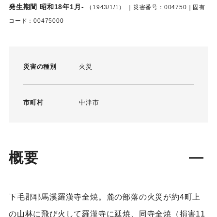
発生期間 昭和18年1月-
（1943/1/1）
｜災害番号：004750｜固有
コード：00475000
災害の種別
火災
市町村
中津市
概要
下毛郡耶馬溪羅漢寺全焼。麓の部落の火災が約4町上
の山林に飛び火して羅漢寺に延焼、同寺全焼（損害11