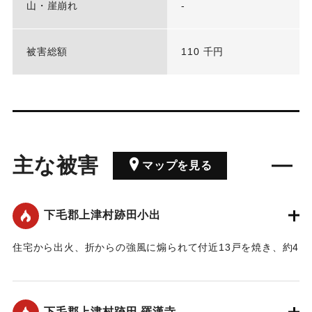
山・崖崩れ
-
被害総額
110 千円
主な被害
マップを見る
下毛郡上津村跡田小出
住宅から出火、折からの強風に煽られて付近13戸を焼き、約4
町上の羅漢寺付近の山林に飛火、燃え広がって寺に延焼し
た。堆肥置場から発火したものらしい。出火とともに上津
村、東耶馬渓村の両警防団が出動して消火に努めた。
下毛郡上津村跡田 羅漢寺