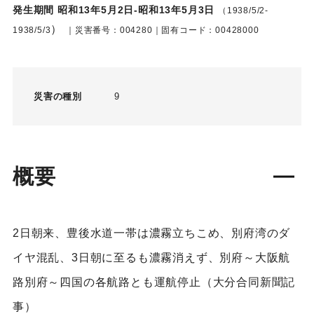
発生期間 昭和13年5月2日-昭和13年5月3日
（1938/5/2-
）
1938/5/3
｜災害番号：004280｜固有コード：00428000
災害の種別
9
概要
2日朝来、豊後水道一帯は濃霧立ちこめ、別府湾のダ
イヤ混乱、3日朝に至るも濃霧消えず、別府～大阪航
路別府～四国の各航路とも運航停止（大分合同新聞記
事）