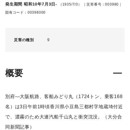
発生期間 昭和10年7月3日-
（1935/7/3）
｜災害番号：003980｜
固有コード：00398000
災害の種別
9
概要
別府―大阪航路、客船みどり丸（1724トン、乗客168
名）は3日午前1時頃香川県小豆島三都村字地蔵埼付近
で、濃霧のため大連汽船千山丸と衝突沈没。（大分合
同新聞記事）