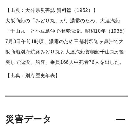
【出典：大分県災害誌 資料篇（1952）】
大阪商船の「みどり丸」が、濃霧のため、大連汽船
「千山丸」と小豆島沖で衝突沈没。昭和10年（1935）
7月3日午前1時頃、濃霧のため三都村釈迦ヶ鼻沖で大
阪商船別府航路みどり丸と大連汽船貨物船千山丸が衝
突して沈没、船客、乗員166人中死者76人を出した。
【出典：別府歴史年表】
災害データ