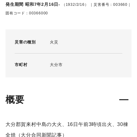
発生期間 昭和7年2月16日-
（1932/2/16）
｜災害番号：003660｜
固有コード：00366000
災害の種別
火災
市町村
大分市
概要
大分郡賀来村中島の大火、16日午前3時頃出火、30棟
全焼（大分合同新聞記事）