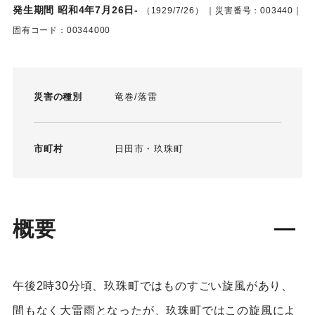
発生期間 昭和4年7月26日-
（1929/7/26）
｜災害番号：003440｜
固有コード：00344000
災害の種別
竜巻
落雷
市町村
日田市
玖珠町
概要
午後2時30分頃、玖珠町ではものすごい旋風があり、
間もなく大雷雨となったが、玖珠町ではこの旋風によ