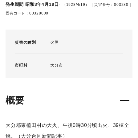
発生期間 昭和3年4月19日-
（1928/4/19）
｜災害番号：003280｜
固有コード：00328000
災害の種別
火災
市町村
大分市
概要
大分郡東植田村の大火、午後0時30分頃出火、39棟全
焼。（大分合同新聞記事）