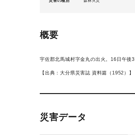
災害の種別
森林火災
概要
宇佐郡北馬城村字金丸の出火。16日午後
【出典：大分県災害誌 資料篇（1952）】
災害データ