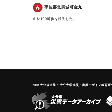
宇佐郡北馬城町金丸
山林100町歩を焼失した。
｜固有コード:
00319001
NHK大分放送局 × 大分大学減災
・
復興デザイン教育研究