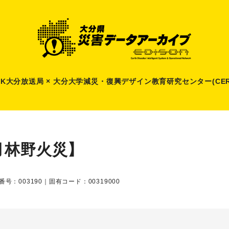
HK大分放送局 × 大分大学減災
・
復興デザイン教育研究センター(CER
月林野火災】
番号：003190｜固有コード：00319000