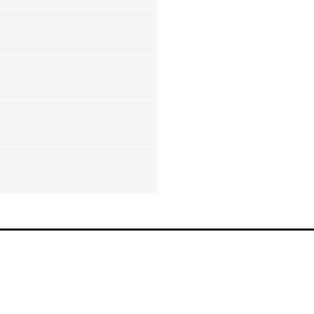
-
-
-
-