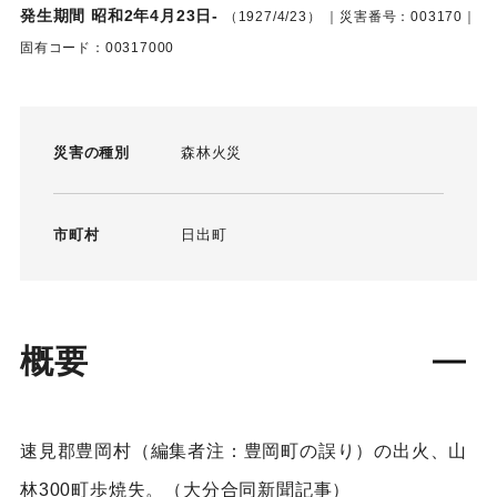
発生期間 昭和2年4月23日-
（1927/4/23）
｜災害番号：003170｜
固有コード：00317000
災害の種別
森林火災
市町村
日出町
概要
速見郡豊岡村（編集者注：豊岡町の誤り）の出火、山
林300町歩焼失。（大分合同新聞記事）