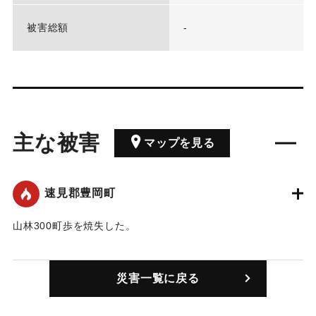
被害総額
-
主な被害
マップを見る
速見郡豊岡町
山林300町歩を焼失した。
｜固有コード:
00317001
災害一覧に戻る