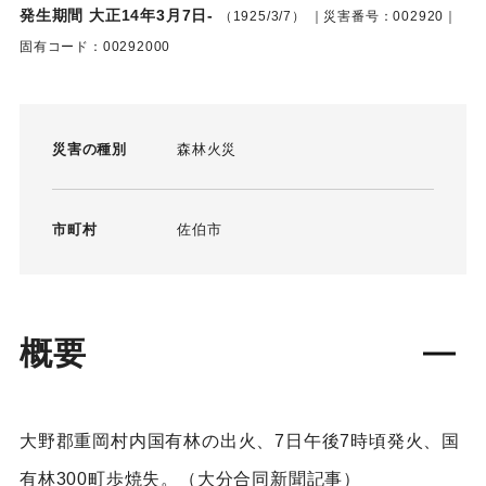
発生期間 大正14年3月7日-
（1925/3/7）
｜災害番号：002920｜
固有コード：00292000
災害の種別
森林火災
市町村
佐伯市
概要
大野郡重岡村内国有林の出火、7日午後7時頃発火、国
有林300町歩焼失。（大分合同新聞記事）