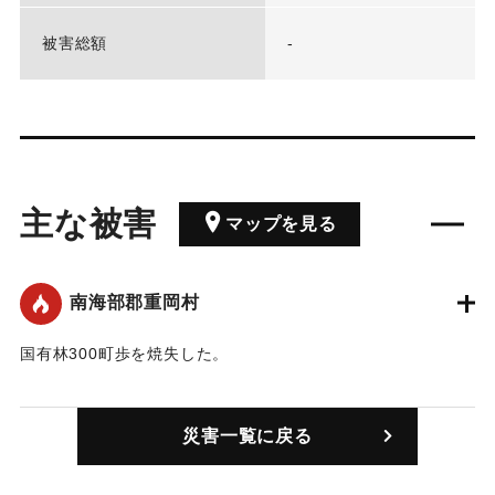
被害総額
-
主な被害
マップを見る
南海部郡重岡村
国有林300町歩を焼失した。
｜固有コード:
00292001
災害一覧に戻る