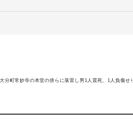
郡大分町常妙寺の本堂の傍らに落雷し男1人震死、1人負傷せ
】