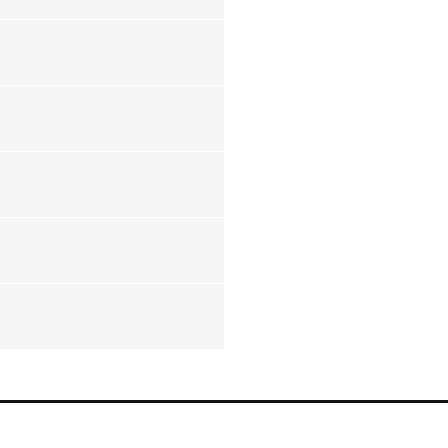
-
-
-
-
-