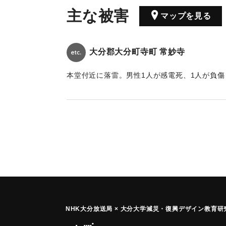
主な被害
マップを見る
大分郡大分町寺町 常妙寺
本堂付近に落雷。男性1人が感電死、1人が負傷
｜固有コード:
00231901
NHK大分放送局 × 大分大学減災
・
復興デザイン教育研究