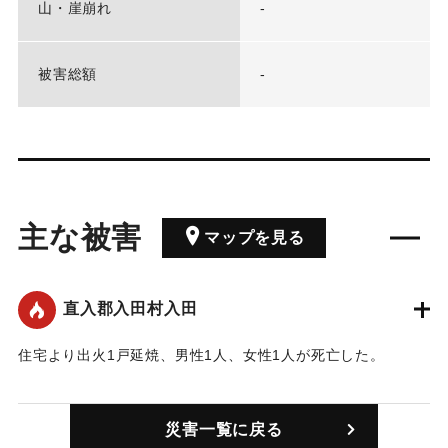
山・崖崩れ
-
被害総額
-
主な被害
マップを見る
直入郡入田村入田
住宅より出火1戸延焼、男性1人、女性1人が死亡した。
｜固有コード:
00231701
災害一覧に戻る