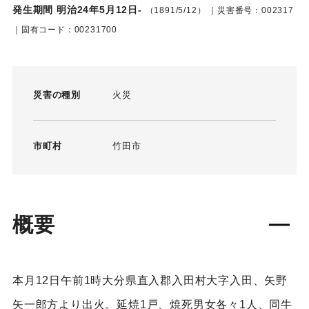
発生期間 明治24年5月12日-
（1891/5/12）
｜災害番号：002317
｜固有コード：00231700
災害の種別
火災
市町村
竹田市
概要
本月12日午前1時大分県直入郡入田村大字入田、矢野
矢一郎方より出火。延焼1戸、焼死男女各々1人、同牛