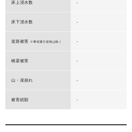
床上浸水数
-
床下浸水数
-
道路被害
-
※事前通行規制は除く
橋梁被害
-
山・崖崩れ
-
被害総額
-