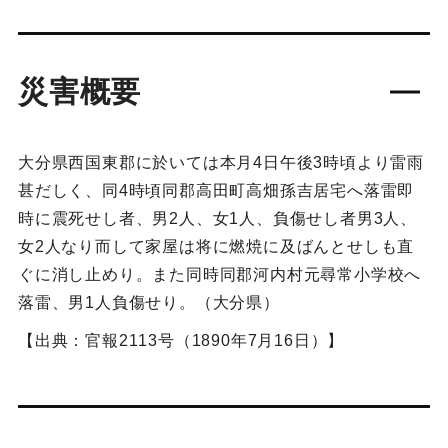
災害概要
大分県西国東郡に於いては本月4日午後3時頃より雷雨
甚だしく、同4時頃同郡高田町高畑孫吉居宅へ落雷即
時に震死せし者、男2人、女1人、負傷せし者男3人、
女2人なり而して家屋は将に燃焼に及ばんとせしも直
ぐに消し止めり。また同時同郡河内村元尋常小学校へ
落雷、男1人負傷せり。（大分県）
【出典：官報2113号（1890年7月16日）】