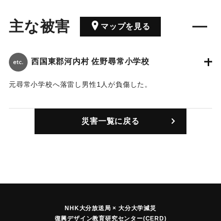
主な被害
マップを見る
西国東郡河内村 佐野尋常小学校
元尋常小学校へ落雷し男性1人が負傷した。
｜固有コード:
00230802
災害一覧に戻る
NHK大分放送局 × 大分大学減災
復興デザイン教育研究センター(CERD)