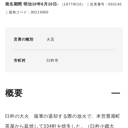
発生期間 明治10年6月10日-
（1877/6/10）
｜災害番号：002140
｜固有コード：00214000
災害の種別
火災
市町村
臼杵市
概要
臼杵の大火 薩軍の退却する際の放火で、本営畳屋町
茶屋から延焼して334軒を焼失した。（臼杵小鑑大