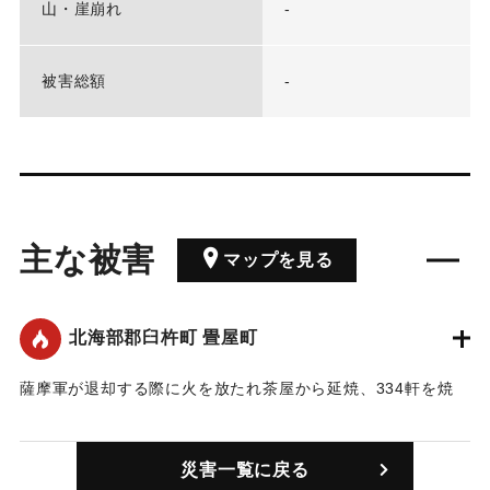
山・崖崩れ
-
被害総額
-
主な被害
マップを見る
北海部郡臼杵町 畳屋町
薩摩軍が退却する際に火を放たれ茶屋から延焼、334軒を焼
失。
｜固有コード:
00214001
災害一覧に戻る