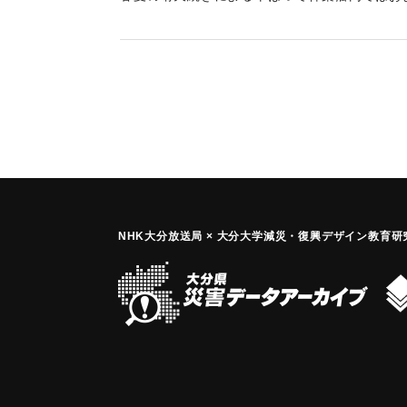
なかった。
｜固有コード:
00171004
NHK大分放送局 × 大分大学減災
・
復興デザイン教育研究