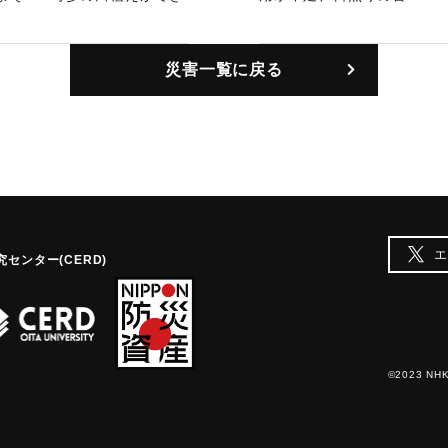
｜固有コード:
00171005
災害一覧に戻る
エ
センター(CERD)
©2023 NHK