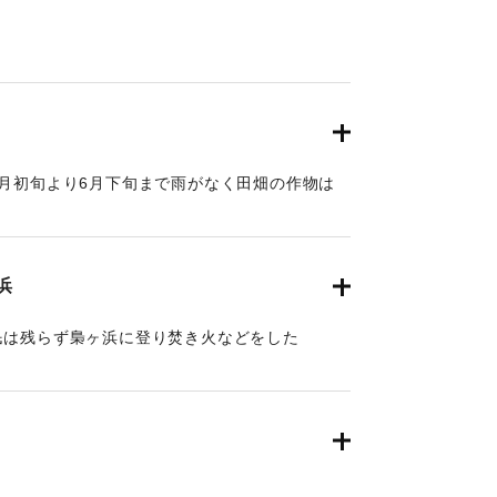
月初旬より6月下旬まで雨がなく田畑の作物は
乞いを行い、遠方まで水汲みや水もらいに行くこ
浜
民は残らず梟ヶ浜に登り焚き火などをした