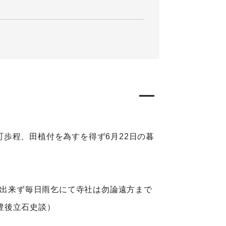
0町歩程、田植付を為すを得ず6月22日の暮
付出来ず毎日雨乞にて寺社は勿論遠方まで
豊後立石史談）