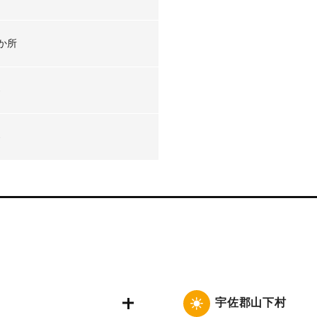
か所
-
-
宇佐郡山下村