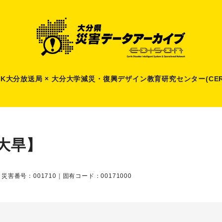
HK大分放送局 × 大分大学減災
・
復興デザイン教育研究センター(CER
大旱】
｜災害番号：001710｜固有コード：00171000