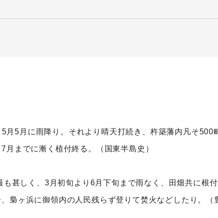
り、5月5月に雨降り。それより晴天打続き、杵築藩内凡そ50
7月までに漸く植付終る。（国東半島史）
分最も甚しく、3月初旬より6月下旬まで雨なく、田畑共に根
岩、梟ヶ浜に御領内の人民残らず登りて焚火などしたり。（