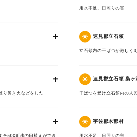
用水不足、日照りの害
｜固有コード:
00171007
速見郡立石領
立石領内の干ばつが激しく3
根付かず、寺社では毎日雨
ともあった。
速見郡立石領 梟ヶ
｜固有コード:
00171001
登り焚き火などをした
干ばつを受け立石領内の人
｜固有コード:
00171003
宇佐郡木部村
そ500町歩の田植えができ
用水不足、日照りの害