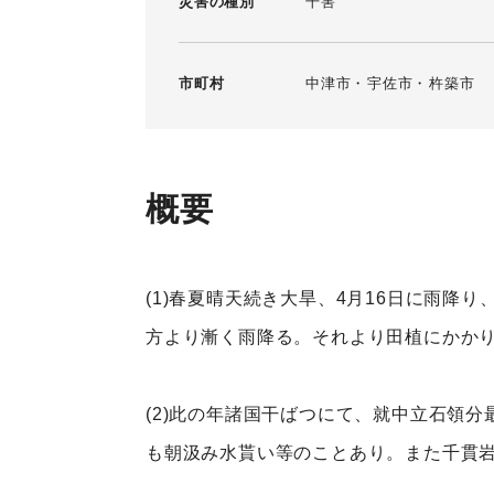
災害の種別
干害
市町村
中津市
宇佐市
杵築市
概要
(1)春夏晴天続き大旱、4月16日に雨降
方より漸く雨降る。それより田植にかかり
(2)此の年諸国干ばつにて、就中立石領
も朝汲み水貰い等のことあり。また千貫