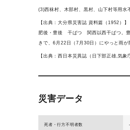
(3)西秣村、木部村、黒村、山下村等用
【出典：大分県災害誌 資料篇（1952）】
肥後・豊後 干ばつ 関西以西干ばつ。豊後
きで、6月22日（7月30日）にやっと雨
【出典：西日本災異誌（日下部正雄,気象庁研究
災害データ
死者・行方不明者数