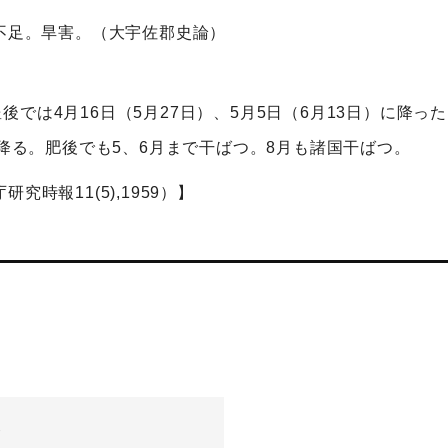
水不足。旱害。（大宇佐郡史論）
では4月16日（5月27日）、5月5日（6月13日）に降っ
が降る。肥後でも5、6月まで干ばつ。8月も諸国干ばつ。
時報11(5),1959）】
-