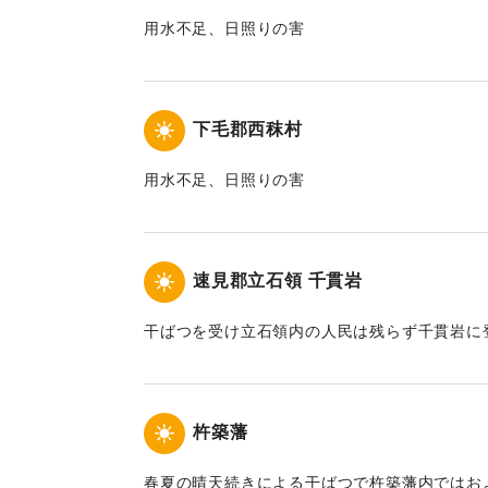
用水不足、日照りの害
｜固有コード:
00171006
下毛郡西秣村
用水不足、日照りの害
｜固有コード:
00171008
速見郡立石領 千貫岩
干ばつを受け立石領内の人民は残らず千貫岩に
｜固有コード:
00171002
杵築藩
春夏の晴天続きによる干ばつで杵築藩内ではおよ