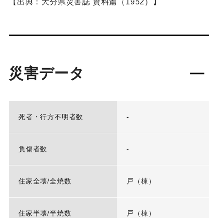
【出典：大分県災害誌 資料篇（1952）】
災害データ
死者・行方不明者数
-
負傷者数
-
住家全壊/全焼数
戸（棟）
住家半壊/半焼数
戸（棟）