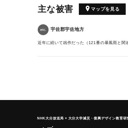
主な被害
マップを見る
宇佐郡宇佐地方
近年に続いて凶作だった（121番の暴風雨と関
｜固有コード:
00123001
NHK大分放送局 × 大分大学減災
・
復興デザイン教育研究