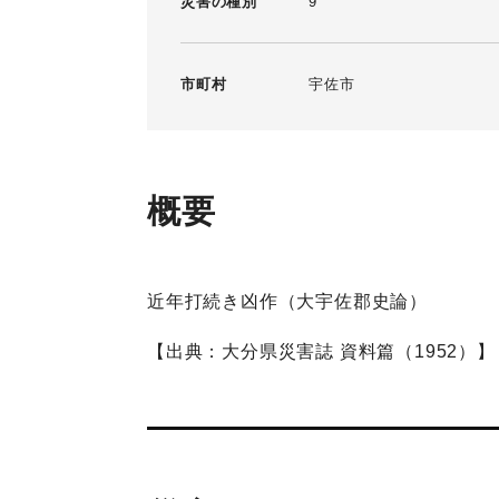
災害の種別
9
市町村
宇佐市
概要
近年打続き凶作（大宇佐郡史論）
【出典：大分県災害誌 資料篇（1952）】