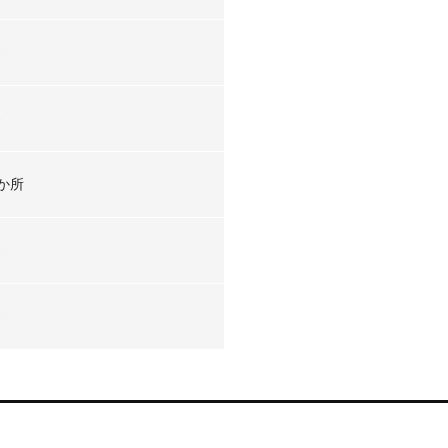
-
-
か所
-
-