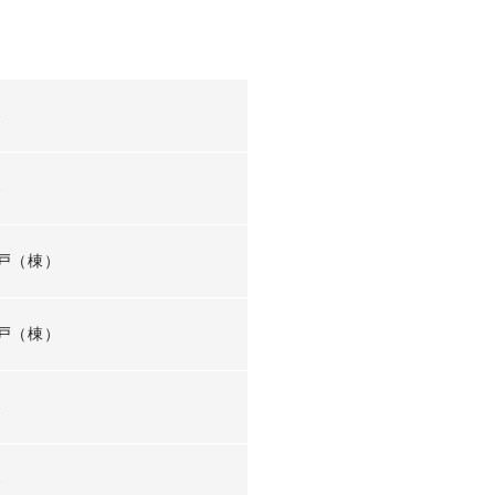
-
-
戸（棟）
戸（棟）
-
-