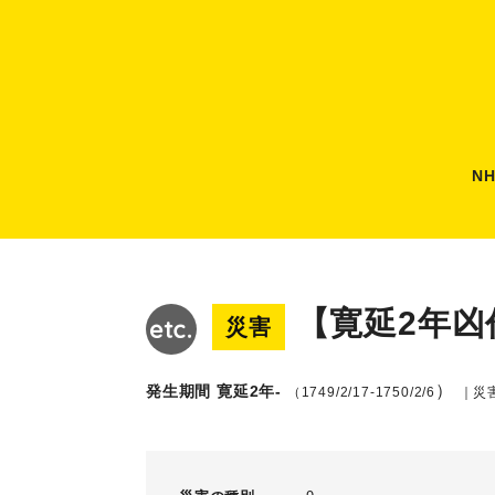
N
【寛延2年凶
災害
）
発生期間 寛延2年-
（1749/2/17-1750/2/6
｜災害