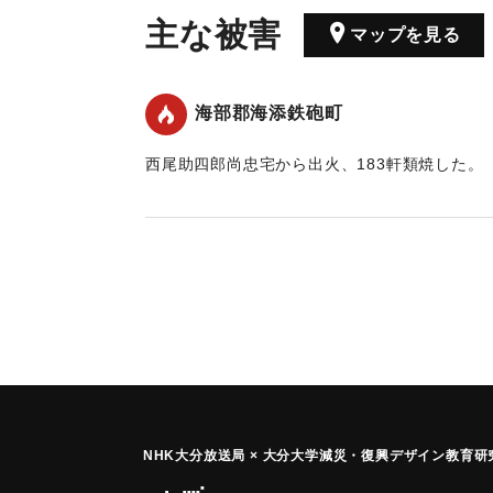
主な被害
マップを見る
海部郡海添鉄砲町
西尾助四郎尚忠宅から出火、183軒類焼した。
｜固有コード:
00082001
NHK大分放送局 × 大分大学減災
・
復興デザイン教育研究