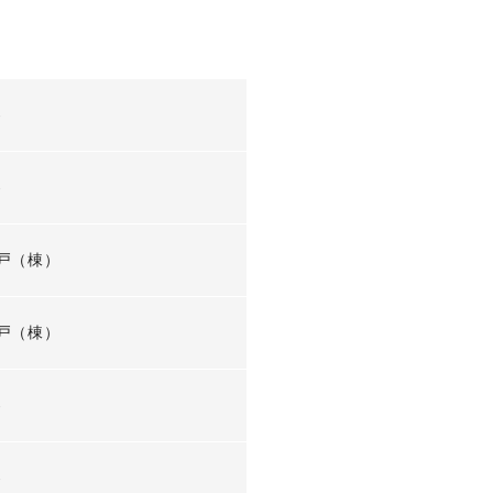
-
-
戸（棟）
戸（棟）
-
-