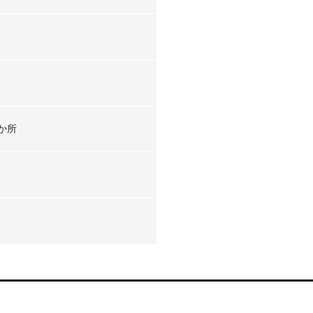
-
-
か所
-
-