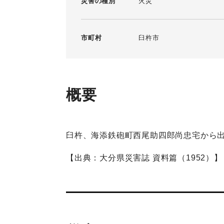
災害の種別
火災
市町村
臼杵市
概要
臼杵、海添鉄砲町西尾助四郎尚忠宅から
【出典：大分県災害誌 資料篇（1952）】