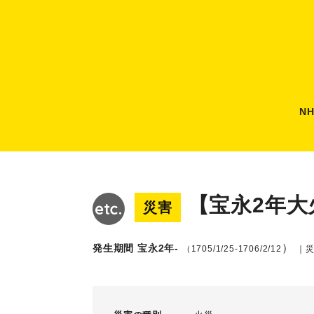
N
【宝永2年大
災害
）
発生期間 宝永2年-
（1705/1/25-1706/2/12
｜災