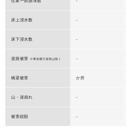
住家一部損壊数
-
床上浸水数
-
床下浸水数
-
道路被害
-
※事前通行規制は除く
橋梁被害
か所
山・崖崩れ
-
被害総額
-