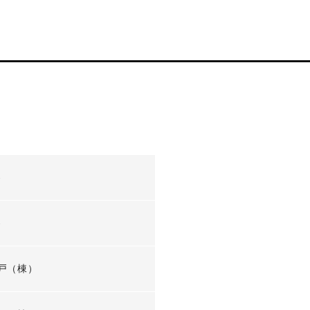
-
-
戸（棟）