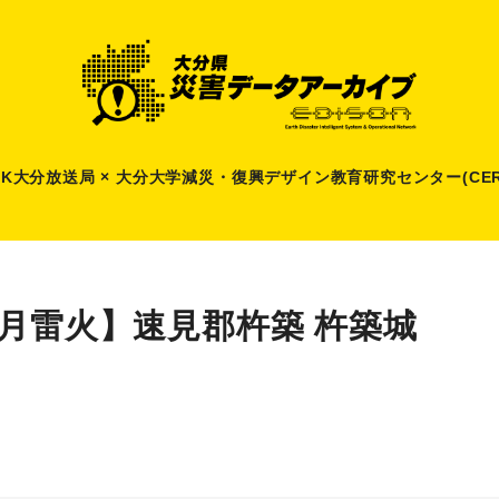
HK大分放送局 × 大分大学減災
・
復興デザイン教育研究センター(CER
6月雷火】速見郡杵築 杵築城