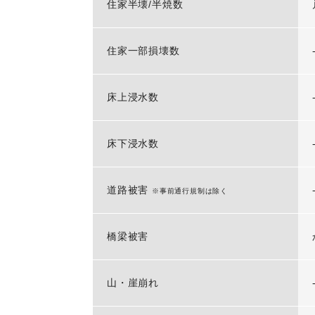
住家半壊/半焼数
住家一部損壊数
床上浸水数
床下浸水数
道路被害
※事前通行規制は除く
橋梁被害
山・崖崩れ