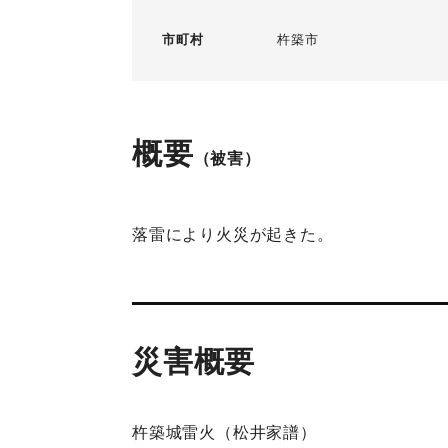
市町村
杵築市
概要
（被害）
落雷により火災が起きた。
災害概要
杵築城雷火（松井家譜）