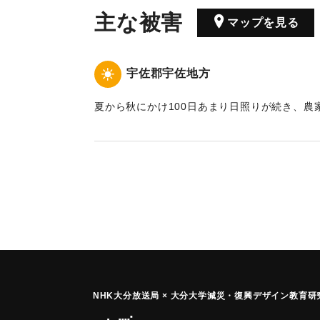
主な被害
マップを見る
宇佐郡宇佐地方
夏から秋にかけ100日あまり日照りが続き、農
｜固有コード:
00036001
NHK大分放送局 × 大分大学減災
・
復興デザイン教育研究