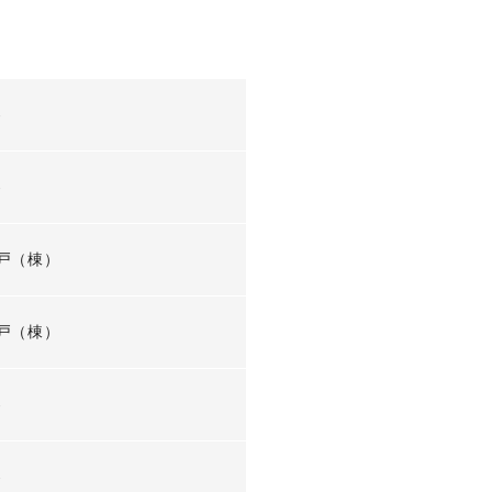
-
-
戸（棟）
戸（棟）
-
-