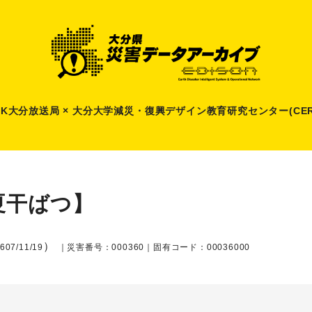
HK大分放送局 × 大分大学減災
・
復興デザイン教育研究センター(CER
夏干ばつ】
）
607/11/19
｜災害番号：000360｜固有コード：00036000