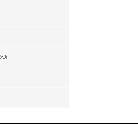
-
-
か所
-
-