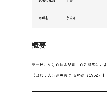
災害の種別
干害
市町村
宇佐市
概要
夏一秋にかけ百日余早魃、百姓飢渇にお
【出典：大分県災害誌 資料篇（1952）】