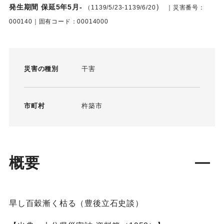
）
発生期間 保延5年5月-
（1139/5/23-1139/6/20
｜災害番号：
000140｜固有コード：00014000
災害の種別
干害
市町村
杵築市
概要
旱し百穀漸く枯る（豊後立石史談）