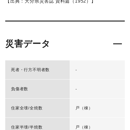
【出典：大分県災害誌 資料篇（1952）】
災害データ
死者・行方不明者数
-
負傷者数
-
住家全壊/全焼数
戸（棟）
住家半壊/半焼数
戸（棟）