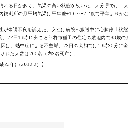
晴れる日が多く、気温の高い状態が続いた。大分県では、大
観測所の月平均気温は平年差+1.6～+2.7度で平年よりか
女性が体調不良を訴えた。女性は病院へ搬送中に心肺停止状態
2度。22日16時15分ごろ臼杵市稲田の住宅の敷地内で83歳
は、熱中症による不整脈。22日の犬飼では13時20分に全
送された人数は260名（内2名死亡）。
23年)（2012.2）】