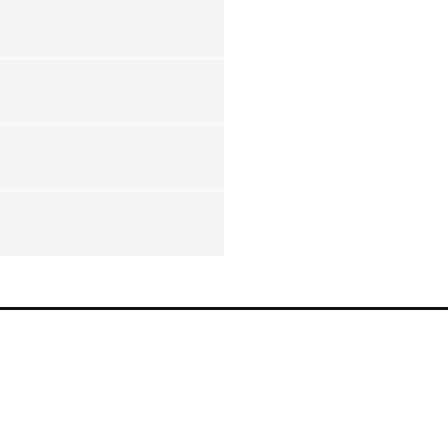
-
-
-
-