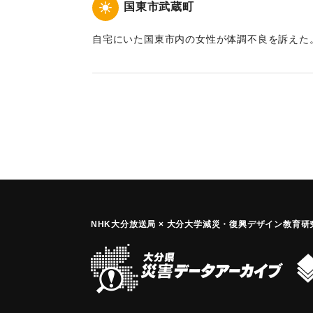
国東市武蔵町
自宅にいた国東市内の女性が体調不良を訴えた
停止状態になり、10時30分熱中症のため死亡が
蔵の気温は29.2度だった。
｜固有コード:
01159001
NHK大分放送局 × 大分大学減災
・
復興デザイン教育研究