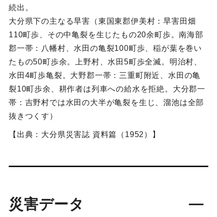
続出。
大分県下の主なる旱害（東国東郡伊美村：旱害田畑
110町歩、その中亀裂を生じたもの20余町歩。南海部
郡一帯：八幡村、水田の亀裂100町歩、稲が葉を巻い
たもの50町歩余。上野村、水田5町歩全滅。明治村、
水田4町歩亀裂。大野郡一帯：三重町附近、水田の亀
裂10町歩余、耕作者は列車への給水を拒絶。大分郡一
帯：吉野村では水田の大半が亀裂を生じ、溜池は全部
抜きつくす）
【出典：大分県災害誌 資料篇（1952）】
災害データ