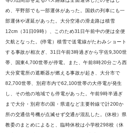
等の山間部を走るバス路線は全面運休したのをはじ
め、平野部でも一部運休があった。国鉄の列車にも一
部運休や遅延があった。大分空港の滑走路は積雪
12cm（31日09時）、このため31日午前中の便は全便
欠航となった。(停電）積雪で送電線がたわみショート
する事故が相次ぎ、31日午前3時過ぎから宇佐9,300世
帯、国東4,700世帯が停電。また、午前8時20分ごろ西
大分変電所の遮断器が燃える事故が起き、大分市で
82,700世帯、別府市内で62,100世帯の大停電が発生
し、その他の地域でも停電があった。午前9時半過ぎ
まで大分・別府市の国・県道など主要幹線で計200か
所の交通信号機が点滅せず交通が混乱した。(休校）県
教委のまとめによると、臨時休校は小学校298校（休