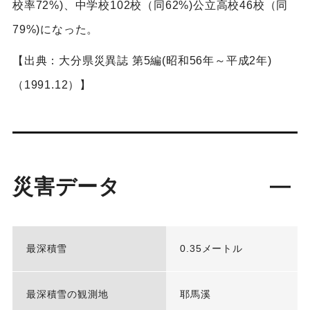
校率72%)、中学校102校（同62%)公立高校46校（同
79%)になった。
【出典：大分県災異誌 第5編(昭和56年～平成2年)
（1991.12）】
災害データ
最深積雪
0.35メートル
最深積雪の観測地
耶馬溪