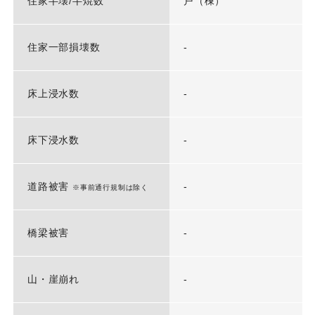
住家半壊/半焼数
戸（棟）
住家一部損壊数
-
床上浸水数
-
床下浸水数
-
道路被害
-
※事前通行規制は除く
橋梁被害
-
山・崖崩れ
-