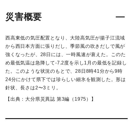
災害概要
西高東低の気圧配置となり、大陸高気圧が揚子江流域
から西日本方面に張りだし、季節風の吹きだしで風が
強くなったが、28日には、一時風速が衰えた。このた
め最低気温は急降して-7.2度を示し1月の最低を記録し
た。このような状況のもとで、28日8時41分から9時
24分にかけて県下では珍らしい細氷を観測した。形は
針状、長さは2〜3ミリ。
【出典：大分県災異誌 第3編（1975）】