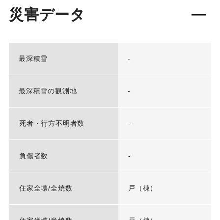
災害データ
最深積雪
-
最深積雪の観測地
-
死者・行方不明者数
-
負傷者数
-
住家全壊/全焼数
戸（棟）