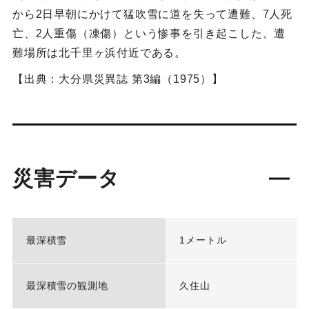
から2日早朝にかけて猛吹雪に道を失って遭難、7人死
亡、2人重傷（凍傷）という惨事を引き起こした。遭
難場所は北千里ヶ浜付近である。
【出典：大分県災異誌 第3編（1975）】
災害データ
最深積雪
1メートル
最深積雪の観測地
久住山