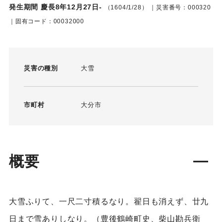
発生期間 慶長8年12月27日-
（1604/1/28）
｜災害番号：000320
｜固有コード：00032000
災害の種別
大雪
市町村
大分市
概要
大雪ふりて、一尺二寸積るなり。翟日も消えず、廿九
日まで雪ありしなり。（豊後鶴崎町史、柴山勘兵衛